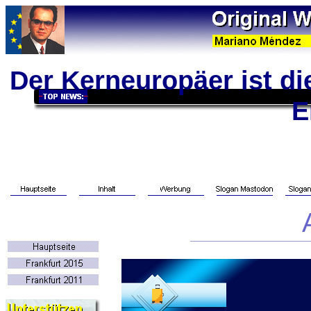
Der Kerneuropäer ist di
E