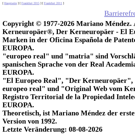
[
Hauptseite
]
[
Frankfurt 2015
]
[
Frankfurt 2011
]
Barrierefr
Copyright © 1977-2026 Mariano Méndez.
Kerneuropäer®, Der Kerneuropäer - El Eur
Marken in der Oficina Española de Pat
EUROPA.
"europeo real" und "matria" sind Vorsch
spanischen Sprache von der Real Acade
EUROPA.
"El Europeo Real", "Der Kerneuropäer"
europeo real" und "Original Web vom Ker
Registro Territorial de la Propiedad Int
EUROPA.
Theoretisch, ist Mariano Méndez der erst
Version von 1992.
Letzte Veränderung: 08-08-2026