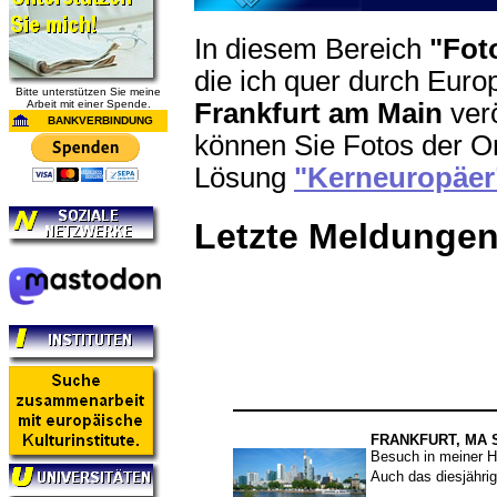
In diesem Bereich
"Fot
die ich quer durch Eur
Bitte unterstützen Sie meine
Frankfurt am Main
verö
Arbeit mit einer Spende.
BANKVERBINDUNG
können Sie Fotos der Or
Lösung
"Kerneuropäer
Letzte Meldunge
FRANKFURT, MA 
Besuch in meiner H
Auch das diesjähri