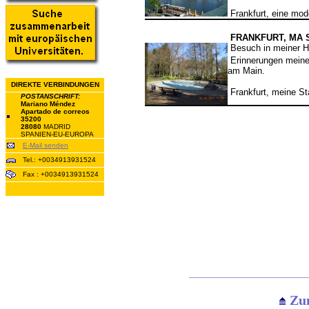
Frankfurt, eine mod
FRANKFURT, MA S
Besuch in meiner H
Erinnerungen meiner
am Main.
DIREKTE VERBINDUNGEN
Frankfurt, meine St
POSTANSCHRIFT:
Mariano Méndez
Apartado de correos
35200
28080
MADRID
SPANIEN-EU-EUROPA
E-Mail senden
Tel.: +0034913931524
Fax : +0034913931524
Zum