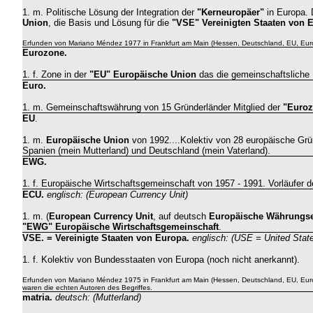
1. m.
Politische Lösung der Integration der
"Kerneuropäer"
in Europa. 
Union
, die Basis und Lösung für die
"VSE"
Vereinigten Staaten von 
Erfunden von Mariano Méndez 1977 in Frankfurt am Main (Hessen, Deutschland, EU, Eur
Eurozone.
1. f. Zone in der
"EU" Europäische Union
das die gemeinschaftsliche
Euro.
1. m. Gemeinschaftswährung von 15 Gründerländer Mitglied der
"Euro
EU
.
1. m.
Europäische Union
von
1992....Kolektiv von 28 europäische Grü
Spanien (mein Mutterland) und Deutschland (mein Vaterland).
EWG
.
1. f. Europäische Wirtschaftsgemeinschaft von 1957 - 1991. Vorläufer 
ECU.
englisch: (
European Currency Unit
)
1. m.
(
European Currency Unit
, auf deutsch
Europäische Währungse
"EWG" Europäische Wirtschaftsgemeinschaft
.
VSE. = Vereinigte Staaten von Europa.
englisch: (USE = United Stat
1. f. Kolektiv von Bundesstaaten von Europa
(noch nicht anerkannt).
Erfunden von Mariano Méndez 1975 in Frankfurt am Main (Hessen, Deutschland, EU, Euro
waren die echten Autoren des Begriffes.
matria.
deutsch
: (Mutterland)