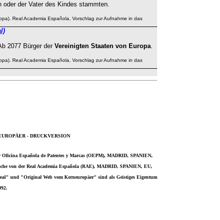
n oder der Vater des Kindes stammten.
opa).
Real Academia Española, Vorschlag zur Aufnahme in das
l)
Ab 2077 Bürger der
Vereinigten Staaten von Europa
.
opa).
Real Academia Española, Vorschlag zur Aufnahme in das
EUROPÄER - DRUCKVERSION
 der Oficina Española de Patentes y Marcas (OEPM), MADRID, SPANIEN,
prache von der Real Academia Española (RAE), MADRID, SPANIEN, EU,
al" und "Original Web vom Kerneuropäer" sind als Geistiges Eigentum
992.