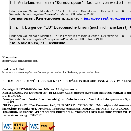
1. f. Mutterland von einem
"Kerneuropäer"
. Das Land von wo die Elter
Erfunden von Mariano Méndez 1977 in Frankfurt am Main (Hessen, Deutschland, EU, Eur
Wörterbuch des Begriffes
"matria"
in Madrid, 08 Februar 2010.
Kerneuropäer, Kerneuropäerin
.
spanisch
:
(europeo real, europea rea
1. m. , f. Bürger der
"EU" Europäische Union
(noch nicht anerkannt).
Erfunden von Mariano Méndez 1977 in Frankfurt am Main (Hessen, Deutschland, EU, Eur
Wörterbuch des Begriffes
"europeo real"
in Madrid, 08 Februar 2010.
* m. Maskulinum, * f. Femininum
Hauptseite:
https://www.kerneuropäer.com
Link zum Artikel:
https://www.kerneuropäer.com/reports/print-version/ke-dictionary-print-version.htm
BEFRAGEN SIE IM WÖRTERBUCH KERNEUROPÄER IN DER ORIGINAL WEB VOM KERN
Copyright © 1977-2026 Mariano Méndez.
All rights reserved.
Kerneuropäer®, Der Kerneuropäer - El Europeo Real®, europeo real® sind registrierte Marken in
EU, EUROPA.
"europeo real" und "matria" sind Vorschläge zur Aufnahme in das Wörterbuch der spanischen S
EUROPA.
"El Europeo Real", "Der Kerneuropäer", "EUROPASS", "EURO-ID", "Web original del europeo re
im Registro Territorial de la Propiedad Intelectual eingetragen, MADRID, SPANIEN, EU, EUROPA.
Theoretisch, ist Mariano Méndez der erste Bürger der Europäischen Union (EU) meine Version von 1
Letzte Veränderung:
07-02-2026