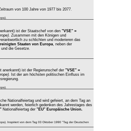
eitraum von 100 Jahre von 1977 bis 2077.
opa).
nerkannt) ist der Staatschef von den
"VSE" =
rope)
. Zusammen mit den Königen und
verantwortlich zu schlichten und moderieren das
reinigten Staaten von Europa
, neben der
 und die Gesetze.
t anerkannt) ist der Regierunschef der
"VSE" =
urope).
Ist der am höchsten politischen Einfluss im
sregierung.
opa).
sche Nationalfeiertag und wird gefeiert, an dem Tag an
kannt werden, feierlich gedenken des Jahrestages des
"
Nationalfeiertag der
"EU" Europäische Union.
pa). Inspiriert von dem Tag 03 Oktober 1990 "Tag der Deutschen