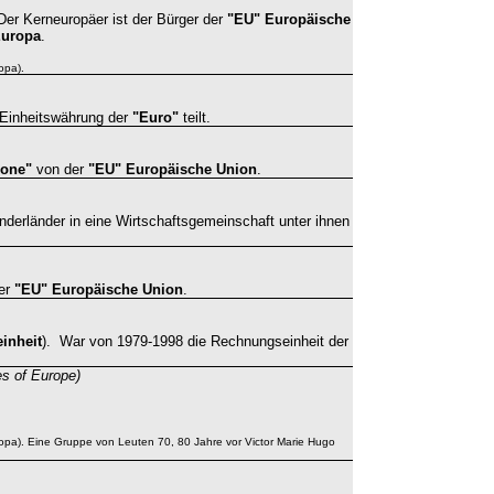
Der Kerneuropäer ist der Bürger der
"EU"
Europäische
Europa
.
opa).
 Einheitswährung der
"Euro"
teilt.
zone"
von der
"EU" Europäische Union
.
nderländer in eine Wirtschaftsgemeinschaft
unter ihnen
der
"EU"
Europäische Union
.
inheit
)
. War von 1979-1998 die Rechnungseinheit der
es of Europe)
pa). Eine Gruppe von Leuten 70, 80 Jahre vor Victor Marie Hugo