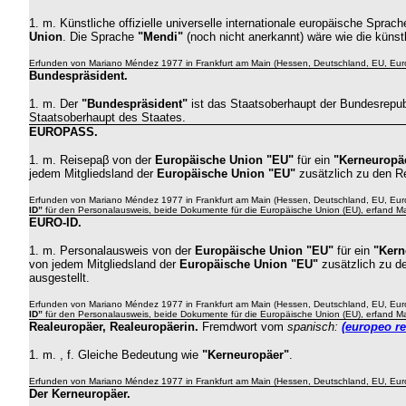
1. m.
Künstliche offizielle universelle internationale europäische Spra
Union
. Die Sprache
"Mendi"
(noch nicht anerkannt) wäre wie die küns
Erfunden von Mariano Méndez 1977 in Frankfurt am Main (Hessen, Deutschland, EU, Eur
Bundespräsident.
1. m. Der
"Bundespräsident"
ist das Staatsoberhaupt der Bundesrepubl
Staatsoberhaupt des Staates.
EUROPASS
.
1. m.
Reisepa
β von der
Europäische Union "EU"
für ein
"Kerneuropä
jedem Mitgliedsland der
Europäische Union "EU"
zusätzlich zu den R
Erfunden von Mariano Méndez 1977 in Frankfurt am Main (Hessen, Deutschland, EU, Eur
ID”
für den Personalausweis, beide Dokumente für die Europäische Union (EU), erfand
M
EURO-ID
.
1. m.
Personalausweis
von der
Europäische Union "EU"
für ein
"Kern
von jedem Mitgliedsland der
Europäische Union "EU"
zusätzlich zu 
ausgestellt.
Erfunden von Mariano Méndez 1977 in Frankfurt am Main (Hessen, Deutschland, EU, Eur
ID”
für den Personalausweis, beide Dokumente für die Europäische Union (EU), erfand
M
Realeuropäer, Realeuropäerin.
Fremdwort vom
spanisch
:
(europeo re
1.
m. , f. Gleiche Bedeutung wie
"Kerneuropäer"
.
Erfunden von Mariano Méndez 1977 in Frankfurt am Main (Hessen, Deutschland, EU, Eur
Der Kerneuropäer.