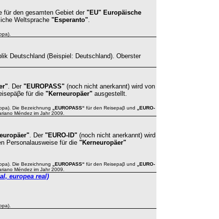
che für den gesamten Gebiet der
"EU" Europäische
tliche Weltsprache
"Esperanto"
.
opa).
ik Deutschland (Beispiel: Deutschland). Oberster
er"
. Der
"
EUROPASS
"
(noch nicht anerkannt)
wird von
eisepä
β
e für die
"Kerneuropäer"
ausgestellt.
opa).
Die Bezeichnung
„EUROPASS“
für den Reisepaβ und
„EURO-
ariano Méndez
im Jahr 2009.
europäer"
. Der
"
EURO-ID
"
(noch nicht anerkannt)
wird
den
Personalausweis
e für die
"Kerneuropäer"
opa).
Die Bezeichnung
„EUROPASS“
für den Reisepaβ und
„EURO-
ariano Méndez
im Jahr 2009.
al, europea real)
opa).