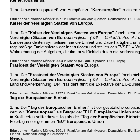
Kerneuropäismus.
1. m.
Umwandlungsprozeß von Europäer zu
"Kerneuropäer"
in einem Z
Erfunden von Mariano Méndez 1977 in Frankfurt am Main (Hessen, Deutschland, EU, Eur
Kaiser der Vereinigten Staaten von Europa.
1. m. Der
"Kaiser der Vereinigten Staaten von Europa"
(noch nicht a
Vereinigten Staaten von Europa
englisch: (USE = United States of Eu
Bundespräsidenten symbolisien sie die Einheit und Dauerhaftigkeit, ist 
regelmäßige Funktionieren der Institutionen und stellen den
"VSE" = Ve
Wahrnehmung der Aufgaben, die ihm ausdrücklich durch die Verfassung
Erfunden von Mariano Méndez 2008 in Madrid (MADRID, Spanien, EU, Europa).
Präsident der Vereinigten Staaten von Europa.
1. m. Der
"
Präsident der Vereinigten Staaten von Europa"
(noch nich
Vereinigten Staaten von Europa
englisch: (USE = United States of E
Land und Anerkennung. Der Präsident führt die Exekutive der EU-Bunde
Erfunden von Mariano Méndez 1977 in Frankfurt am Main (Hessen, Deutschland, EU, Eur
Tag der Europäischen Einheit.
1. m. Der
"Tag der Europäischen Einheit"
ist der gesetzliche europäi
dem wir
"Kerneuropäer"
als Bürger der
"EU" Europäische Union
aner
in Kraft treten sollte dieser Tag als der
"Tag der Europäischen Einheit
Feiertag in der gesamten
"EU" Europäische Union
.
Erfunden von Mariano Méndez 1991 in Frankfurt am Main (Hessen, Deutschland, EU, Euro
Einheit". Nationalfeiertag in Deutschland.
Mendi
.